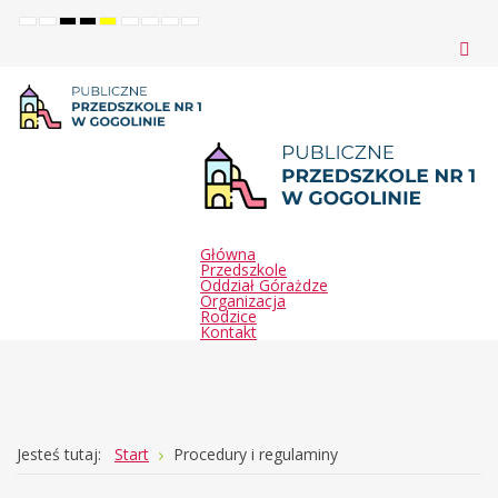
Default
Night
High
High
High
Set
Set
Make
Set
mode
mode
contrast
contrast
contrast
smaller
larger
font
default
black
black
yellow
font
font
more
font
white
yellow
black
readable
mode
mode
mode
Główna
Przedszkole
Oddział Górażdze
Organizacja
Rodzice
Kontakt
Joomla
Monster
Jesteś tutaj:
Start
Procedury i regulaminy