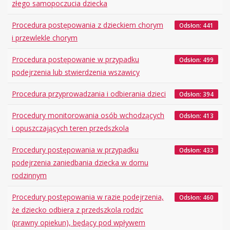
złego samopoczucia dziecka
Procedura postępowania z dzieckiem chorym
Odsłon: 441
i przewlekle chorym
Procedura postępowanie w przypadku
Odsłon: 499
podejrzenia lub stwierdzenia wszawicy
Procedura przyprowadzania i odbierania dzieci
Odsłon: 394
Procedury monitorowania osób wchodzących
Odsłon: 413
i opuszczających teren przedszkola
Procedury postępowania w przypadku
Odsłon: 433
podejrzenia zaniedbania dziecka w domu
rodzinnym
Procedury postępowania w razie podejrzenia,
Odsłon: 460
że dziecko odbiera z przedszkola rodzic
(prawny opiekun), będący pod wpływem