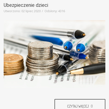
Education
Ubezpieczenie dzieci
Template
Utworzono: 02 lipiec 2020
Odsłony: 4316
CZYTAJ WIĘCEJ